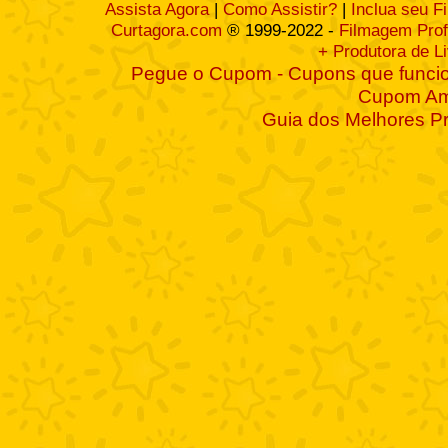
Assista Agora
|
Como Assistir?
|
Inclua seu F
Curtagora.com
® 1999-2022 -
Filmagem Prof
+ Produtora de L
Pegue o Cupom - Cupons que funcio
Cupom A
Guia dos Melhores P