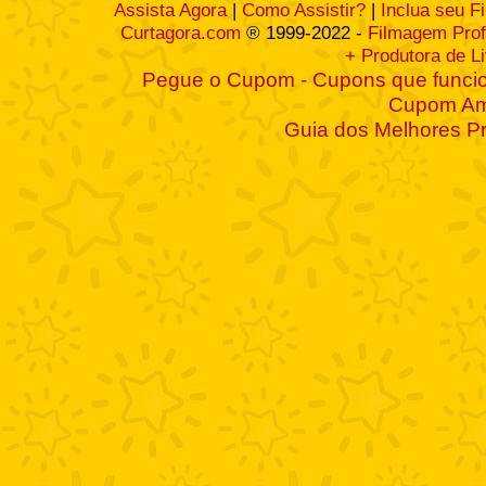
Assista Agora
|
Como Assistir?
|
Inclua seu F
Curtagora.com
® 1999-2022 -
Filmagem Prof
+ Produtora de L
Pegue o Cupom - Cupons que funcio
Cupom A
Guia dos Melhores P