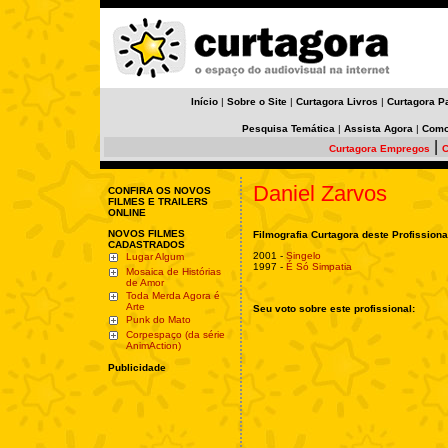
Início
|
Sobre o Site
|
Curtagora Livros
|
Curtagora P
Pesquisa Temática
|
Assista Agora
|
Como
|
Curtagora Empregos
C
Daniel Zarvos
CONFIRA OS NOVOS
FILMES E TRAILERS
ONLINE
NOVOS FILMES
Filmografia Curtagora deste Profissiona
CADASTRADOS
2001 -
Singelo
Lugar Algum
1997 -
É Só Simpatia
Mosaica de Histórias
de Amor
Toda Merda Agora é
Arte
Seu voto sobre este profissional:
Punk do Mato
Corpespaço (da série
AnimAction)
Publicidade