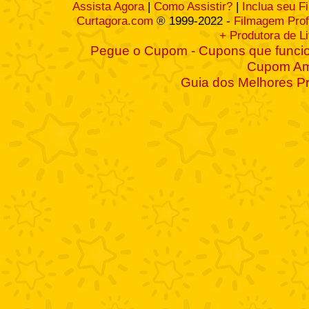
Assista Agora
|
Como Assistir?
|
Inclua seu F
Curtagora.com
® 1999-2022 -
Filmagem Prof
+ Produtora de L
Pegue o Cupom - Cupons que funcio
Cupom A
Guia dos Melhores P