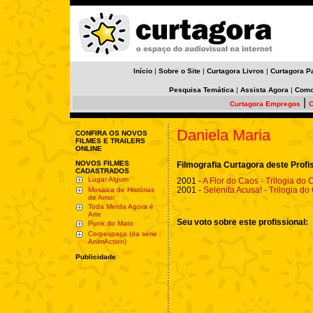
Início
|
Sobre o Site
|
Curtagora Livros
|
Curtagora P
Pesquisa Temática
|
Assista Agora
|
Como
|
Curtagora Empregos
C
Daniela Maria
CONFIRA OS NOVOS
FILMES E TRAILERS
ONLINE
NOVOS FILMES
Filmografia Curtagora deste Profi
CADASTRADOS
Lugar Algum
2001 -
A Flor do Caos - Trilogia do C
2001 -
Selenita Acusa! - Trilogia do 
Mosaica de Histórias
de Amor
Toda Merda Agora é
Arte
Seu voto sobre este profissional:
Punk do Mato
Corpespaço (da série
AnimAction)
Publicidade