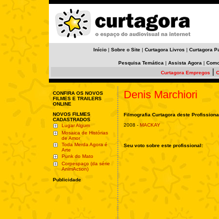
Início
|
Sobre o Site
|
Curtagora Livros
|
Curtagora P
Pesquisa Temática
|
Assista Agora
|
Como
|
Curtagora Empregos
C
Denis Marchiori
CONFIRA OS NOVOS
FILMES E TRAILERS
ONLINE
NOVOS FILMES
Filmografia Curtagora deste Profissiona
CADASTRADOS
2008 -
MACKAY
Lugar Algum
Mosaica de Histórias
de Amor
Toda Merda Agora é
Seu voto sobre este profissional:
Arte
Punk do Mato
Corpespaço (da série
AnimAction)
Publicidade