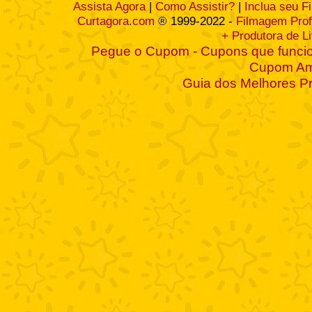
Assista Agora
|
Como Assistir?
|
Inclua seu F
Curtagora.com
® 1999-2022 -
Filmagem Prof
+ Produtora de L
Pegue o Cupom - Cupons que funcio
Cupom A
Guia dos Melhores P