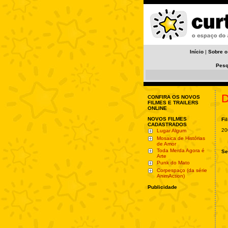
Início
|
Sobre o
Pesq
D
CONFIRA OS NOVOS
FILMES E TRAILERS
ONLINE
NOVOS FILMES
Fi
CADASTRADOS
20
Lugar Algum
Mosaica de Histórias
de Amor
Toda Merda Agora é
Se
Arte
Punk do Mato
Corpespaço (da série
AnimAction)
Publicidade