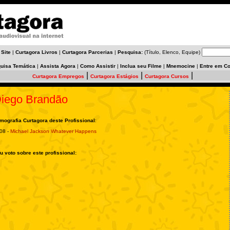
 Site
|
Curtagora Livros
|
Curtagora Parcerias
|
Pesquisa:
(Título, Elenco, Equipe)
uisa Temática
|
Assista Agora
|
Como Assistir
|
Inclua seu Filme
|
Mnemocine
|
Entre em Co
|
|
|
Curtagora Empregos
Curtagora Estágios
Curtagora Cursos
iego Brandão
lmografia Curtagora deste Profissional
:
08 -
Michael Jackson Whatever Happens
u voto sobre este profissional: