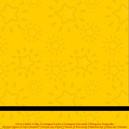
Início
|
Sobre o Site
|
Curtagora Livros
|
Curtagora Parcerias
|
Pesquisa Avançada
Assista Agora
|
Como Assistir?
|
Inclua seu Filme
|
Textos & Recursos
|
Mnemocine
|
Entre em Contato