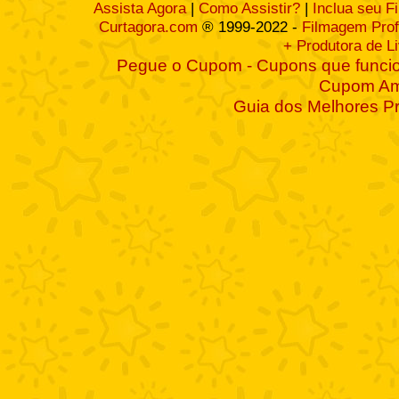
Assista Agora
|
Como Assistir?
|
Inclua seu F
Curtagora.com
® 1999-2022 -
Filmagem Prof
+ Produtora de L
Pegue o Cupom - Cupons que funcio
Cupom A
Guia dos Melhores P