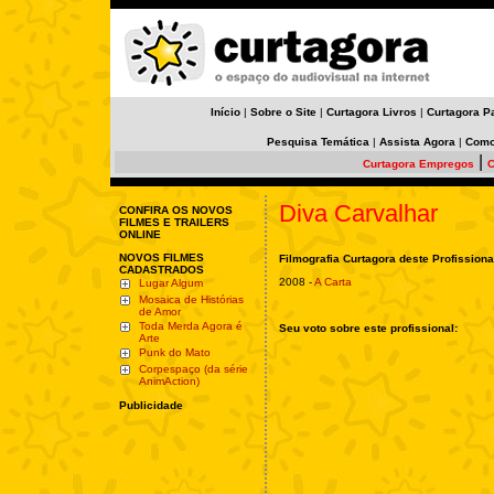
Início
|
Sobre o Site
|
Curtagora Livros
|
Curtagora P
Pesquisa Temática
|
Assista Agora
|
Como
|
Curtagora Empregos
C
Diva Carvalhar
CONFIRA OS NOVOS
FILMES E TRAILERS
ONLINE
NOVOS FILMES
Filmografia Curtagora deste Profissiona
CADASTRADOS
2008 -
A Carta
Lugar Algum
Mosaica de Histórias
de Amor
Toda Merda Agora é
Seu voto sobre este profissional:
Arte
Punk do Mato
Corpespaço (da série
AnimAction)
Publicidade