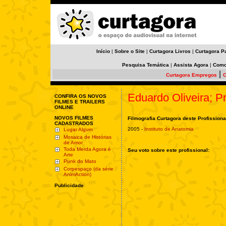
Início
|
Sobre o Site
|
Curtagora Livros
|
Curtagora P
Pesquisa Temática
|
Assista Agora
|
Como
|
Curtagora Empregos
C
Eduardo Oliveira; Pr
CONFIRA OS NOVOS
FILMES E TRAILERS
ONLINE
NOVOS FILMES
Filmografia Curtagora deste Profissiona
CADASTRADOS
2005 -
Instituto de Anatomia
Lugar Algum
Mosaica de Histórias
de Amor
Toda Merda Agora é
Seu voto sobre este profissional:
Arte
Punk do Mato
Corpespaço (da série
AnimAction)
Publicidade