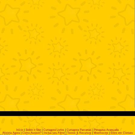
Início
|
Sobre o Site
|
Curtagora Livros
|
Curtagora Parcerias
|
Pesquisa Avançada
Assista Agora
|
Como Assistir?
|
Inclua seu Filme
|
Textos & Recursos
|
Mnemocine
|
Entre em Contato