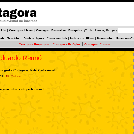
 Site
|
Curtagora Livros
|
Curtagora Parcerias
|
Pesquisa:
(Título, Elenco, Equipe)
uisa Temática
|
Assista Agora
|
Como Assistir
|
Inclua seu Filme
|
Mnemocine
|
Entre em Co
|
|
|
Curtagora Empregos
Curtagora Estágios
Curtagora Cursos
duardo Rennó
lmografia Curtagora deste Profissional
:
02 -
Di Vértices
u voto sobre este profissional: