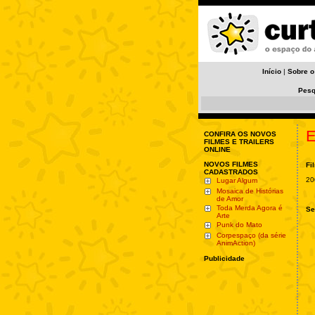
Início
|
Sobre o
Pesq
E
CONFIRA OS NOVOS
FILMES E TRAILERS
ONLINE
NOVOS FILMES
Fi
CADASTRADOS
20
Lugar Algum
Mosaica de Histórias
de Amor
Toda Merda Agora é
Se
Arte
Punk do Mato
Corpespaço (da série
AnimAction)
Publicidade