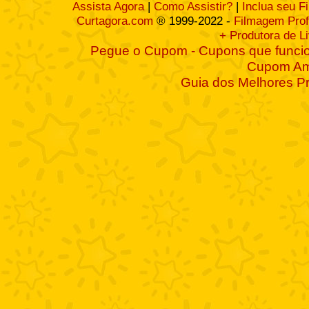
Assista Agora
|
Como Assistir?
|
Inclua seu F
Curtagora.com
® 1999-2022 -
Filmagem Prof
+ Produtora de L
Pegue o Cupom - Cupons que funcio
Cupom A
Guia dos Melhores P