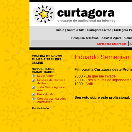
Início
|
Sobre o Site
|
Curtagora Livros
|
Curtagora P
Pesquisa Temática
|
Assista Agora
|
Como
|
Curtagora Empregos
C
Eduardo Semerjian
CONFIRA OS NOVOS
FILMES E TRAILERS
ONLINE
NOVOS FILMES
Filmografia Curtagora deste Profi
CADASTRADOS
Lugar Algum
2000 -
Ela que me Invade
2000 -
Três Minutos de Imponderab
Mosaica de Histórias
de Amor
1999 -
Ardil
Toda Merda Agora é
Arte
Punk do Mato
Seu voto sobre este profissional:
Corpespaço (da série
AnimAction)
Publicidade