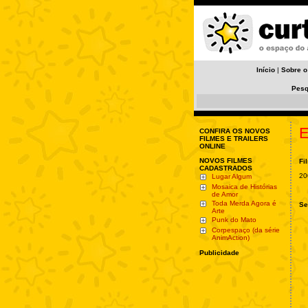
Início
|
Sobre o
Pesq
E
CONFIRA OS NOVOS
FILMES E TRAILERS
ONLINE
NOVOS FILMES
Fi
CADASTRADOS
20
Lugar Algum
Mosaica de Histórias
de Amor
Toda Merda Agora é
Se
Arte
Punk do Mato
Corpespaço (da série
AnimAction)
Publicidade