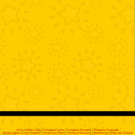
Início
|
Sobre o Site
|
Curtagora Livros
|
Curtagora Parcerias
|
Pesquisa Avançada
Assista Agora
|
Como Assistir?
|
Inclua seu Filme
|
Textos & Recursos
|
Mnemocine
|
Entre em Contato