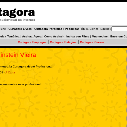
 Site
|
Curtagora Livros
|
Curtagora Parcerias
|
Pesquisa:
(Título, Elenco, Equipe)
uisa Temática
|
Assista Agora
|
Como Assistir
|
Inclua seu Filme
|
Mnemocine
|
Entre em Co
|
|
|
Curtagora Empregos
Curtagora Estágios
Curtagora Cursos
instein Vieira
lmografia Curtagora deste Profissional
:
08 -
A Carta
u voto sobre este profissional: