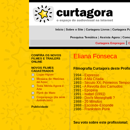
Início
|
Sobre o Site
|
Curtagora Livros
|
Curtagora P
Pesquisa Temática
|
Assista Agora
|
Como
|
Curtagora Empregos
C
Eliana Fonseca
CONFIRA OS NOVOS
FILMES E TRAILERS
ONLINE
NOVOS FILMES
Filmografia Curtagora deste Profi
CADASTRADOS
Lugar Algum
1994 -
Expresso
1993 -
A Má Criada
Mosaica de Histórias
de Amor
1993 -
Século XX: Primeiros Tempo
Toda Merda Agora é
1991 -
A Revolta dos Carnudos
Arte
1991 -
Epopéia
Punk do Mato
1991 -
Isabel (1991)
Corpespaço (da série
1989 -
Dov'e Meneghetti ?
AnimAction)
1988 -
20 Minutos
1988 -
Esconde-Esconde
Publicidade
1986 -
Frankstein Punk
Seu voto sobre este profissional: