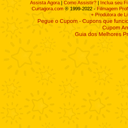
Assista Agora
|
Como Assistir?
|
Inclua seu F
Curtagora.com
® 1999-2022 -
Filmagem Prof
+ Produtora de L
Pegue o Cupom - Cupons que funcio
Cupom A
Guia dos Melhores P