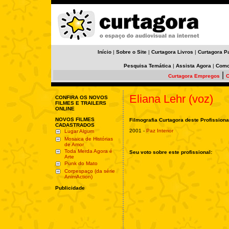
Início
|
Sobre o Site
|
Curtagora Livros
|
Curtagora P
Pesquisa Temática
|
Assista Agora
|
Como
|
Curtagora Empregos
C
Eliana Lehr (voz)
CONFIRA OS NOVOS
FILMES E TRAILERS
ONLINE
NOVOS FILMES
Filmografia Curtagora deste Profissiona
CADASTRADOS
2001 -
Paz Interior
Lugar Algum
Mosaica de Histórias
de Amor
Toda Merda Agora é
Seu voto sobre este profissional:
Arte
Punk do Mato
Corpespaço (da série
AnimAction)
Publicidade