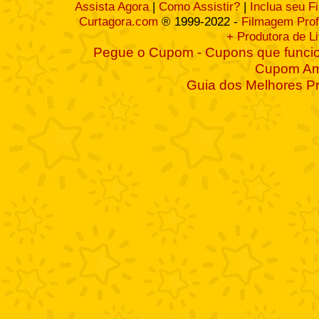
Assista Agora
|
Como Assistir?
|
Inclua seu F
Curtagora.com
® 1999-2022 -
Filmagem Prof
+ Produtora de L
Pegue o Cupom - Cupons que funcio
Cupom A
Guia dos Melhores P