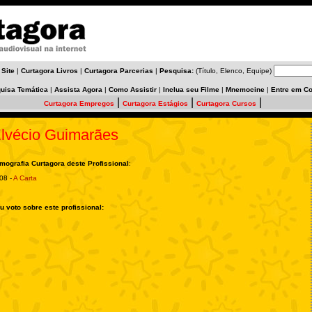
 Site
|
Curtagora Livros
|
Curtagora Parcerias
|
Pesquisa:
(Título, Elenco, Equipe)
uisa Temática
|
Assista Agora
|
Como Assistir
|
Inclua seu Filme
|
Mnemocine
|
Entre em Co
|
|
|
Curtagora Empregos
Curtagora Estágios
Curtagora Cursos
lvécio Guimarães
lmografia Curtagora deste Profissional
:
08 -
A Carta
u voto sobre este profissional: