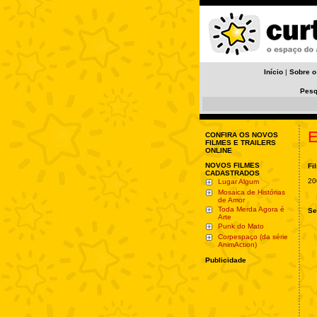
Início
|
Sobre o
Pesq
E
CONFIRA OS NOVOS
FILMES E TRAILERS
ONLINE
NOVOS FILMES
Fi
CADASTRADOS
20
Lugar Algum
Mosaica de Histórias
de Amor
Toda Merda Agora é
Se
Arte
Punk do Mato
Corpespaço (da série
AnimAction)
Publicidade