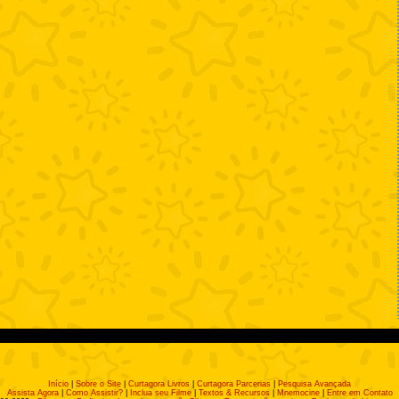
Início
|
Sobre o Site
|
Curtagora Livros
|
Curtagora Parcerias
|
Pesquisa Avançada
Assista Agora
|
Como Assistir?
|
Inclua seu Filme
|
Textos & Recursos
|
Mnemocine
|
Entre em Contato