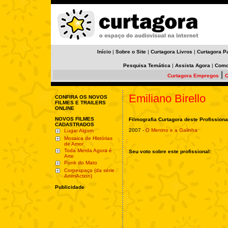
Início
|
Sobre o Site
|
Curtagora Livros
|
Curtagora P
Pesquisa Temática
|
Assista Agora
|
Como
|
Curtagora Empregos
C
Emiliano Birello
CONFIRA OS NOVOS
FILMES E TRAILERS
ONLINE
NOVOS FILMES
Filmografia Curtagora deste Profissiona
CADASTRADOS
2007 -
O Menino e a Galinha
Lugar Algum
Mosaica de Histórias
de Amor
Toda Merda Agora é
Seu voto sobre este profissional:
Arte
Punk do Mato
Corpespaço (da série
AnimAction)
Publicidade