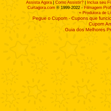
Assista Agora
|
Como Assistir?
|
Inclua seu F
Curtagora.com
® 1999-2022 -
Filmagem Prof
+ Produtora de L
Pegue o Cupom - Cupons que funcio
Cupom A
Guia dos Melhores P