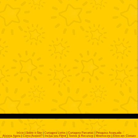
Início
|
Sobre o Site
|
Curtagora Livros
|
Curtagora Parcerias
|
Pesquisa Avançada
Assista Agora
|
Como Assistir?
|
Inclua seu Filme
|
Textos & Recursos
|
Mnemocine
|
Entre em Contato