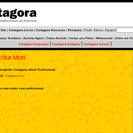
 Site
|
Curtagora Livros
|
Curtagora Parcerias
|
Pesquisa:
(Título, Elenco, Equipe)
uisa Temática
|
Assista Agora
|
Como Assistir
|
Inclua seu Filme
|
Mnemocine
|
Entre em Co
|
|
|
Curtagora Empregos
Curtagora Estágios
Curtagora Cursos
rika Mori
lmografia Curtagora deste Profissional
:
06 -
Fazendo Arte
u voto sobre este profissional: