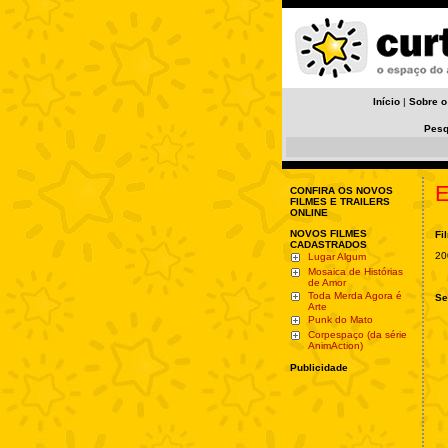
Início
|
Sobre o
Pesq
E
CONFIRA OS NOVOS
FILMES E TRAILERS
ONLINE
NOVOS FILMES
Fi
CADASTRADOS
20
Lugar Algum
Mosaica de Histórias
de Amor
Toda Merda Agora é
Se
Arte
Punk do Mato
Corpespaço (da série
AnimAction)
Publicidade