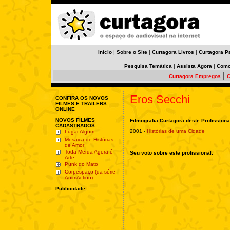
Início
|
Sobre o Site
|
Curtagora Livros
|
Curtagora P
Pesquisa Temática
|
Assista Agora
|
Como
|
Curtagora Empregos
C
Eros Secchi
CONFIRA OS NOVOS
FILMES E TRAILERS
ONLINE
NOVOS FILMES
Filmografia Curtagora deste Profissiona
CADASTRADOS
2001 -
Histórias de uma Cidade
Lugar Algum
Mosaica de Histórias
de Amor
Toda Merda Agora é
Seu voto sobre este profissional:
Arte
Punk do Mato
Corpespaço (da série
AnimAction)
Publicidade