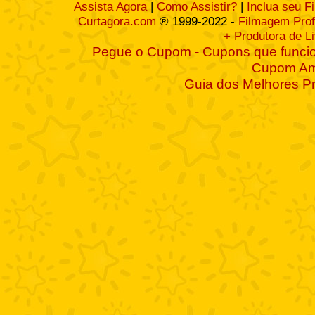
Assista Agora
|
Como Assistir?
|
Inclua seu F
Curtagora.com
® 1999-2022 -
Filmagem Prof
+ Produtora de L
Pegue o Cupom - Cupons que funcio
Cupom A
Guia dos Melhores P