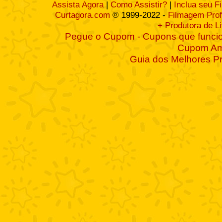
Assista Agora
|
Como Assistir?
|
Inclua seu F
Curtagora.com
® 1999-2022 -
Filmagem Prof
+ Produtora de L
Pegue o Cupom - Cupons que funcio
Cupom A
Guia dos Melhores P