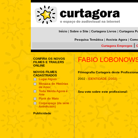
Início
|
Sobre o Site
|
Curtagora Livros
|
Curtagora P
Pesquisa Temática
|
Assista Agora
|
Como
|
Curtagora Empregos
C
FABIO LOBONOWS
CONFIRA OS NOVOS
FILMES E TRAILERS
ONLINE
NOVOS FILMES
Filmografia Curtagora deste Profissiona
CADASTRADOS
2002 -
IDENTIDADE (2002)
Lugar Algum
Mosaica de Histórias
de Amor
Toda Merda Agora é
Seu voto sobre este profissional:
Arte
Punk do Mato
Corpespaço (da série
AnimAction)
Publicidade