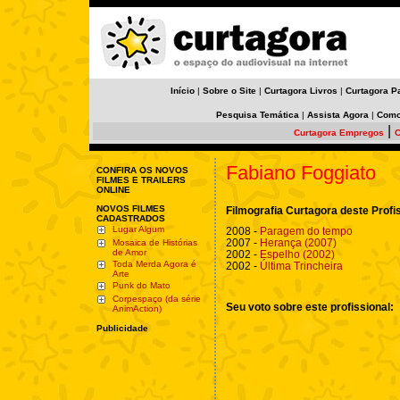
Início
|
Sobre o Site
|
Curtagora Livros
|
Curtagora P
Pesquisa Temática
|
Assista Agora
|
Como
|
Curtagora Empregos
C
Fabiano Foggiato
CONFIRA OS NOVOS
FILMES E TRAILERS
ONLINE
NOVOS FILMES
Filmografia Curtagora deste Profi
CADASTRADOS
Lugar Algum
2008 -
Paragem do tempo
2007 -
Herança (2007)
Mosaica de Histórias
de Amor
2002 -
Espelho (2002)
Toda Merda Agora é
2002 -
Última Trincheira
Arte
Punk do Mato
Corpespaço (da série
Seu voto sobre este profissional:
AnimAction)
Publicidade