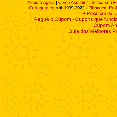
Assista Agora
|
Como Assistir?
|
Inclua seu F
Curtagora.com
® 1999-2022 -
Filmagem Prof
+ Produtora de L
Pegue o Cupom - Cupons que funcio
Cupom A
Guia dos Melhores P