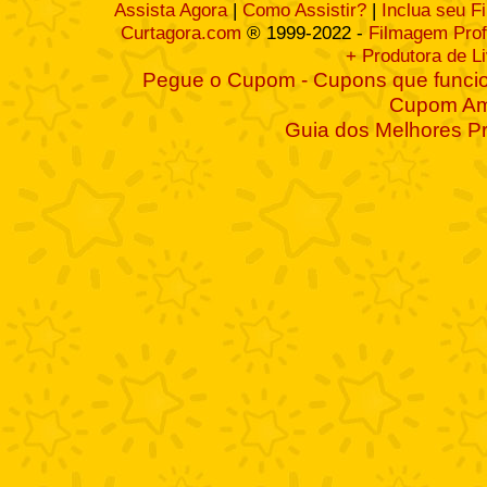
Assista Agora
|
Como Assistir?
|
Inclua seu F
Curtagora.com
® 1999-2022 -
Filmagem Prof
+ Produtora de L
Pegue o Cupom - Cupons que funcio
Cupom A
Guia dos Melhores P