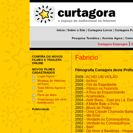
Início
|
Sobre o Site
|
Curtagora Livros
|
Curtagora P
Pesquisa Temática
|
Assista Agora
|
Como
|
Curtagora Empregos
C
Fabricio
CONFIRA OS NOVOS
FILMES E TRAILERS
ONLINE
NOVOS FILMES
Filmografia Curtagora deste Profi
CADASTRADOS
Lugar Algum
2008 -
ACHEI UM VIOLÃO
2008 -
bichos
Mosaica de Histórias
de Amor
2006 -
Fim de Expediente
Toda Merda Agora é
2006 -
Pânico na Fazenda
Arte
2005 -
A Rua do Esquecimento
Punk do Mato
2005 -
Acumulada
Corpespaço (da série
2004 -
Aldir Blanc - Dois pra Lá, Do
AnimAction)
2003 -
A Morte Bate a Porta
2003 -
Blues de Pedra
Publicidade
2003 -
Uma Cidade Chamada Bart
2002 -
Me Erra!
2002 -
Verdade ou Consequência
2002 -
Verdade ou Conseqüência
2001 -
Bah!
2000 -
De Amor e Bactérias - Pequ