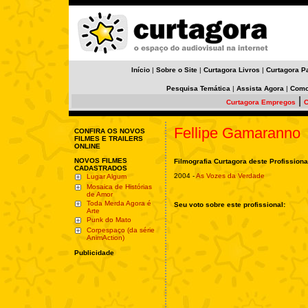
Início
|
Sobre o Site
|
Curtagora Livros
|
Curtagora P
Pesquisa Temática
|
Assista Agora
|
Como
|
Curtagora Empregos
C
Fellipe Gamaranno
CONFIRA OS NOVOS
FILMES E TRAILERS
ONLINE
NOVOS FILMES
Filmografia Curtagora deste Profissiona
CADASTRADOS
2004 -
As Vozes da Verdade
Lugar Algum
Mosaica de Histórias
de Amor
Toda Merda Agora é
Seu voto sobre este profissional:
Arte
Punk do Mato
Corpespaço (da série
AnimAction)
Publicidade