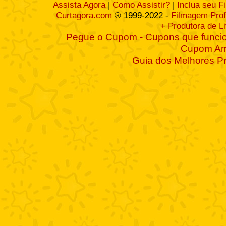
Assista Agora
|
Como Assistir?
|
Inclua seu F
Curtagora.com
® 1999-2022 -
Filmagem Prof
+ Produtora de L
Pegue o Cupom - Cupons que funcio
Cupom A
Guia dos Melhores P