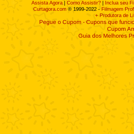
Assista Agora
|
Como Assistir?
|
Inclua seu F
Curtagora.com
® 1999-2022 -
Filmagem Prof
+ Produtora de L
Pegue o Cupom - Cupons que funcio
Cupom A
Guia dos Melhores P