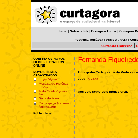
Início
|
Sobre o Site
|
Curtagora Livros
|
Curtagora P
Pesquisa Temática
|
Assista Agora
|
Como
|
Curtagora Empregos
C
Fernanda Figueired
CONFIRA OS NOVOS
FILMES E TRAILERS
ONLINE
NOVOS FILMES
Filmografia Curtagora deste Profissiona
CADASTRADOS
2008 -
A Carta
Lugar Algum
Mosaica de Histórias
de Amor
Toda Merda Agora é
Seu voto sobre este profissional:
Arte
Punk do Mato
Corpespaço (da série
AnimAction)
Publicidade