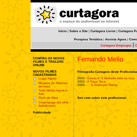
Início
|
Sobre o Site
|
Curtagora Livros
|
Curtagora P
Pesquisa Temática
|
Assista Agora
|
Como
|
Curtagora Empregos
C
Fernando Mello
CONFIRA OS NOVOS
FILMES E TRAILERS
ONLINE
NOVOS FILMES
Filmografia Curtagora deste Profissiona
CADASTRADOS
2003 -
Causo-X: A Verdade está na roça
Lugar Algum
2002 -
A Traça Teca
Mosaica de Histórias
2000 -
... E Assim por Diante
de Amor
Toda Merda Agora é
Arte
Punk do Mato
Seu voto sobre este profissional:
Corpespaço (da série
AnimAction)
Publicidade