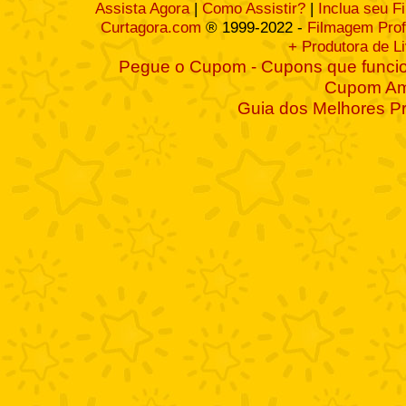
Assista Agora
|
Como Assistir?
|
Inclua seu F
Curtagora.com
® 1999-2022 -
Filmagem Prof
+ Produtora de L
Pegue o Cupom - Cupons que funcio
Cupom A
Guia dos Melhores P