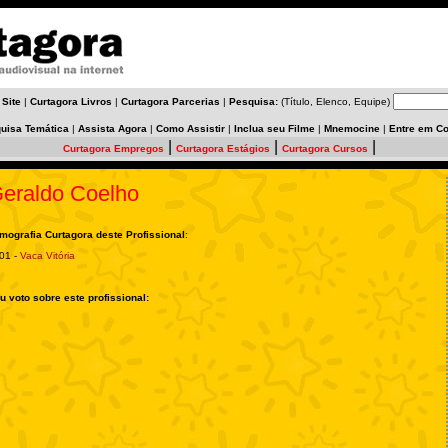
 Site
|
Curtagora Livros
|
Curtagora Parcerias
|
Pesquisa:
(Título, Elenco, Equipe)
uisa Temática
|
Assista Agora
|
Como Assistir
|
Inclua seu Filme
|
Mnemocine
|
Entre em Co
|
|
|
Curtagora Empregos
Curtagora Estágios
Curtagora Cursos
eraldo Coelho
lmografia Curtagora deste Profissional
:
01 -
Vaca Vitória
u voto sobre este profissional: