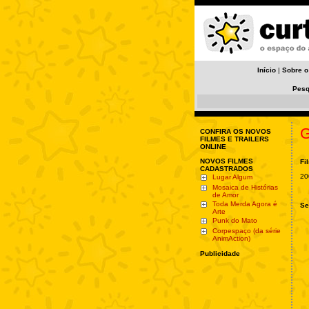
Início
|
Sobre o
Pesq
G
CONFIRA OS NOVOS
FILMES E TRAILERS
ONLINE
NOVOS FILMES
Fi
CADASTRADOS
20
Lugar Algum
Mosaica de Histórias
de Amor
Toda Merda Agora é
Se
Arte
Punk do Mato
Corpespaço (da série
AnimAction)
Publicidade