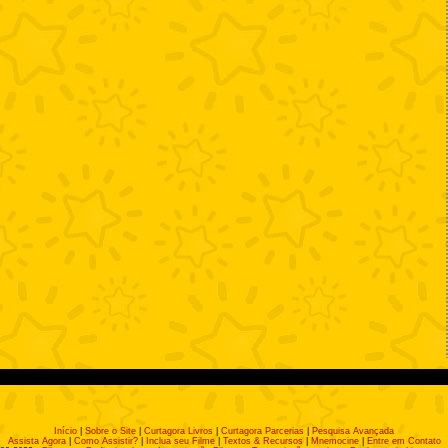
Início
|
Sobre o Site
|
Curtagora Livros
|
Curtagora Parcerias
|
Pesquisa Avançada
Assista Agora
|
Como Assistir?
|
Inclua seu Filme
|
Textos & Recursos
|
Mnemocine
|
Entre em Contato