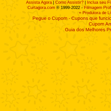
Assista Agora
|
Como Assistir?
|
Inclua seu F
Curtagora.com
® 1999-2022 -
Filmagem Prof
+ Produtora de L
Pegue o Cupom - Cupons que funcio
Cupom A
Guia dos Melhores P