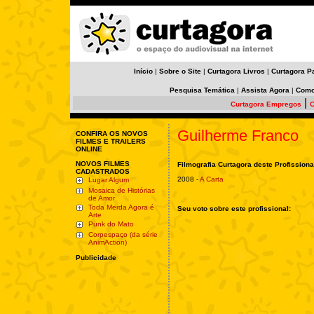
Início
|
Sobre o Site
|
Curtagora Livros
|
Curtagora P
Pesquisa Temática
|
Assista Agora
|
Como
|
Curtagora Empregos
C
Guilherme Franco
CONFIRA OS NOVOS
FILMES E TRAILERS
ONLINE
NOVOS FILMES
Filmografia Curtagora deste Profissiona
CADASTRADOS
2008 -
A Carta
Lugar Algum
Mosaica de Histórias
de Amor
Toda Merda Agora é
Seu voto sobre este profissional:
Arte
Punk do Mato
Corpespaço (da série
AnimAction)
Publicidade