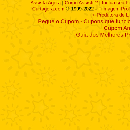
Assista Agora
|
Como Assistir?
|
Inclua seu F
Curtagora.com
® 1999-2022 -
Filmagem Prof
+ Produtora de L
Pegue o Cupom - Cupons que funcio
Cupom A
Guia dos Melhores P