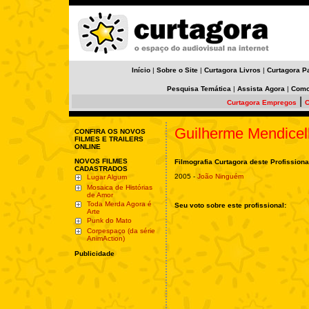
Início
|
Sobre o Site
|
Curtagora Livros
|
Curtagora P
Pesquisa Temática
|
Assista Agora
|
Como
|
Curtagora Empregos
C
Guilherme Mendicell
CONFIRA OS NOVOS
FILMES E TRAILERS
ONLINE
NOVOS FILMES
Filmografia Curtagora deste Profissiona
CADASTRADOS
2005 -
João Ninguém
Lugar Algum
Mosaica de Histórias
de Amor
Toda Merda Agora é
Seu voto sobre este profissional:
Arte
Punk do Mato
Corpespaço (da série
AnimAction)
Publicidade