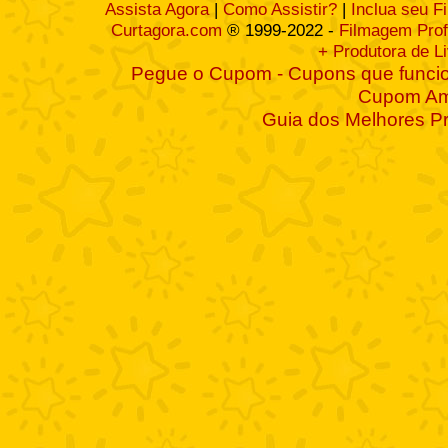
Assista Agora
|
Como Assistir?
|
Inclua seu F
Curtagora.com
® 1999-2022 -
Filmagem Prof
+ Produtora de L
Pegue o Cupom - Cupons que funcio
Cupom A
Guia dos Melhores P