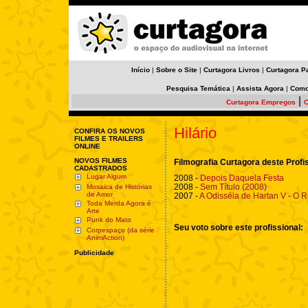
Início
|
Sobre o Site
|
Curtagora Livros
|
Curtagora P
Pesquisa Temática
|
Assista Agora
|
Como
|
Curtagora Empregos
C
Hilário
CONFIRA OS NOVOS
FILMES E TRAILERS
ONLINE
NOVOS FILMES
Filmografia Curtagora deste Profi
CADASTRADOS
Lugar Algum
2008 -
Depois Daquela Festa
2008 -
Sem Título (2008)
Mosaica de Histórias
de Amor
2007 -
A Odisséia de Hartan V - O 
Toda Merda Agora é
Arte
Punk do Mato
Seu voto sobre este profissional:
Corpespaço (da série
AnimAction)
Publicidade