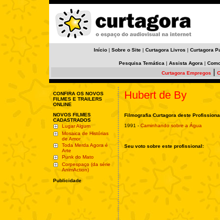
Início
|
Sobre o Site
|
Curtagora Livros
|
Curtagora P
Pesquisa Temática
|
Assista Agora
|
Como
|
Curtagora Empregos
C
Hubert de By
CONFIRA OS NOVOS
FILMES E TRAILERS
ONLINE
NOVOS FILMES
Filmografia Curtagora deste Profissiona
CADASTRADOS
1991 -
Caminhando sobre a Água
Lugar Algum
Mosaica de Histórias
de Amor
Toda Merda Agora é
Seu voto sobre este profissional:
Arte
Punk do Mato
Corpespaço (da série
AnimAction)
Publicidade