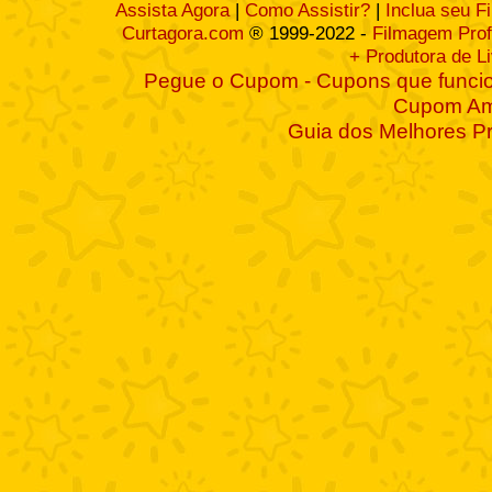
Assista Agora
|
Como Assistir?
|
Inclua seu F
Curtagora.com
® 1999-2022 -
Filmagem Prof
+ Produtora de L
Pegue o Cupom - Cupons que funcio
Cupom A
Guia dos Melhores P