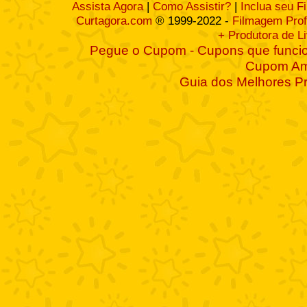
Assista Agora
|
Como Assistir?
|
Inclua seu F
Curtagora.com
® 1999-2022 -
Filmagem Prof
+ Produtora de L
Pegue o Cupom - Cupons que funcio
Cupom A
Guia dos Melhores P