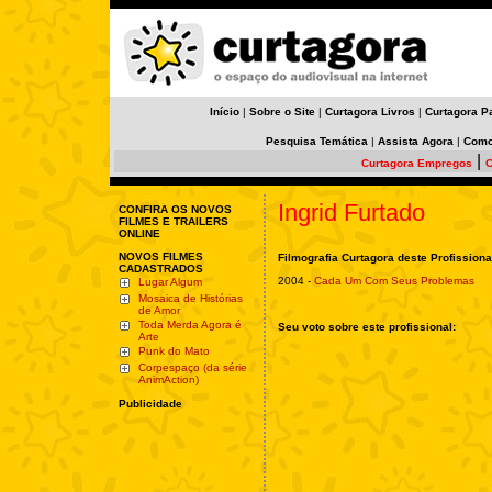
Início
|
Sobre o Site
|
Curtagora Livros
|
Curtagora P
Pesquisa Temática
|
Assista Agora
|
Como
|
Curtagora Empregos
C
Ingrid Furtado
CONFIRA OS NOVOS
FILMES E TRAILERS
ONLINE
NOVOS FILMES
Filmografia Curtagora deste Profissiona
CADASTRADOS
2004 -
Cada Um Com Seus Problemas
Lugar Algum
Mosaica de Histórias
de Amor
Toda Merda Agora é
Seu voto sobre este profissional:
Arte
Punk do Mato
Corpespaço (da série
AnimAction)
Publicidade