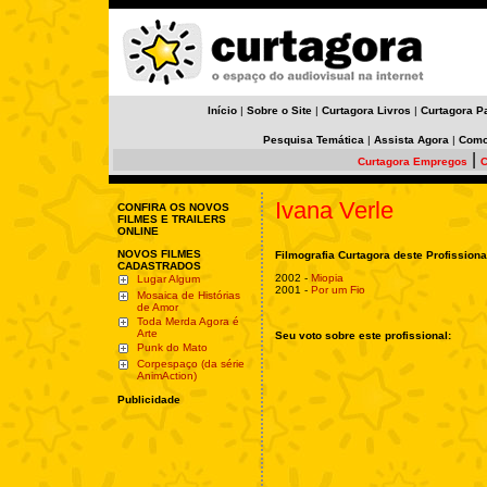
Início
|
Sobre o Site
|
Curtagora Livros
|
Curtagora P
Pesquisa Temática
|
Assista Agora
|
Como
|
Curtagora Empregos
C
Ivana Verle
CONFIRA OS NOVOS
FILMES E TRAILERS
ONLINE
NOVOS FILMES
Filmografia Curtagora deste Profissiona
CADASTRADOS
2002 -
Miopia
Lugar Algum
2001 -
Por um Fio
Mosaica de Histórias
de Amor
Toda Merda Agora é
Arte
Seu voto sobre este profissional:
Punk do Mato
Corpespaço (da série
AnimAction)
Publicidade