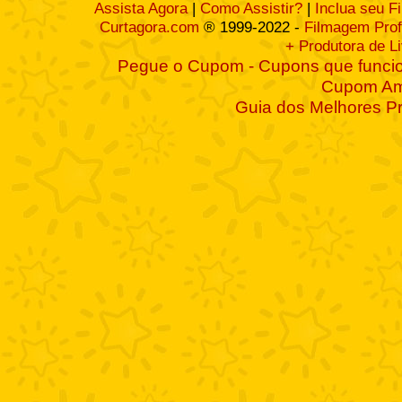
Assista Agora
|
Como Assistir?
|
Inclua seu F
Curtagora.com
® 1999-2022 -
Filmagem Prof
+ Produtora de L
Pegue o Cupom - Cupons que funcio
Cupom A
Guia dos Melhores P