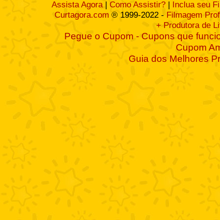
Assista Agora
|
Como Assistir?
|
Inclua seu F
Curtagora.com
® 1999-2022 -
Filmagem Prof
+ Produtora de L
Pegue o Cupom - Cupons que funcio
Cupom A
Guia dos Melhores P