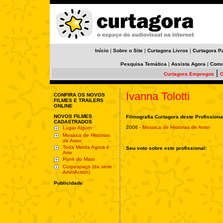
Início
|
Sobre o Site
|
Curtagora Livros
|
Curtagora P
Pesquisa Temática
|
Assista Agora
|
Como
|
Curtagora Empregos
C
Ivanna Tolotti
CONFIRA OS NOVOS
FILMES E TRAILERS
ONLINE
NOVOS FILMES
Filmografia Curtagora deste Profissiona
CADASTRADOS
2006 -
Mosaica de Histórias de Amor
Lugar Algum
Mosaica de Histórias
de Amor
Toda Merda Agora é
Seu voto sobre este profissional:
Arte
Punk do Mato
Corpespaço (da série
AnimAction)
Publicidade