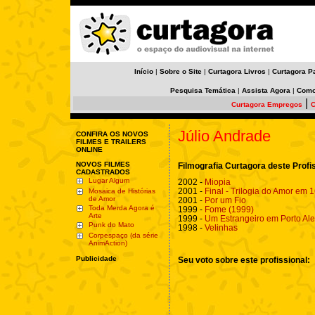
Início
|
Sobre o Site
|
Curtagora Livros
|
Curtagora P
Pesquisa Temática
|
Assista Agora
|
Como
|
Curtagora Empregos
C
Júlio Andrade
CONFIRA OS NOVOS
FILMES E TRAILERS
ONLINE
NOVOS FILMES
Filmografia Curtagora deste Profi
CADASTRADOS
Lugar Algum
2002 -
Miopia
2001 -
Final - Trilogia do Amor em 
Mosaica de Histórias
de Amor
2001 -
Por um Fio
Toda Merda Agora é
1999 -
Fome (1999)
Arte
1999 -
Um Estrangeiro em Porto Al
Punk do Mato
1998 -
Velinhas
Corpespaço (da série
AnimAction)
Publicidade
Seu voto sobre este profissional: