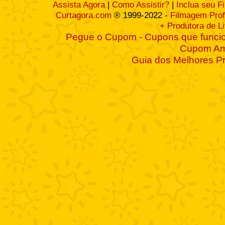
Assista Agora
|
Como Assistir?
|
Inclua seu F
Curtagora.com
® 1999-2022 -
Filmagem Prof
+ Produtora de L
Pegue o Cupom - Cupons que funcio
Cupom A
Guia dos Melhores P