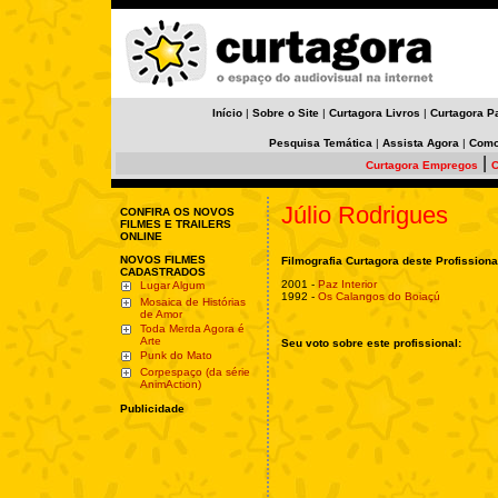
Início
|
Sobre o Site
|
Curtagora Livros
|
Curtagora P
Pesquisa Temática
|
Assista Agora
|
Como
|
Curtagora Empregos
C
Júlio Rodrigues
CONFIRA OS NOVOS
FILMES E TRAILERS
ONLINE
NOVOS FILMES
Filmografia Curtagora deste Profissiona
CADASTRADOS
2001 -
Paz Interior
Lugar Algum
1992 -
Os Calangos do Boiaçú
Mosaica de Histórias
de Amor
Toda Merda Agora é
Arte
Seu voto sobre este profissional:
Punk do Mato
Corpespaço (da série
AnimAction)
Publicidade