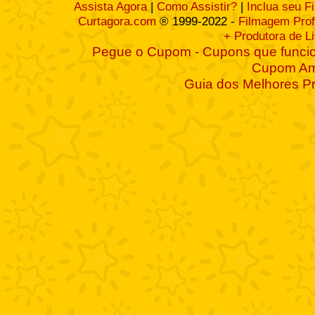
Assista Agora
|
Como Assistir?
|
Inclua seu F
Curtagora.com
® 1999-2022 -
Filmagem Prof
+ Produtora de L
Pegue o Cupom - Cupons que funcio
Cupom A
Guia dos Melhores P