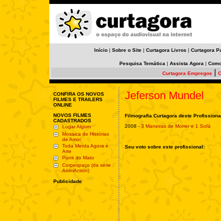
Início
|
Sobre o Site
|
Curtagora Livros
|
Curtagora P
Pesquisa Temática
|
Assista Agora
|
Como
|
Curtagora Empregos
C
Jeferson Mundel
CONFIRA OS NOVOS
FILMES E TRAILERS
ONLINE
NOVOS FILMES
Filmografia Curtagora deste Profissiona
CADASTRADOS
2008 -
3 Maneiras de Morrer e 1 Sofá
Lugar Algum
Mosaica de Histórias
de Amor
Toda Merda Agora é
Seu voto sobre este profissional:
Arte
Punk do Mato
Corpespaço (da série
AnimAction)
Publicidade