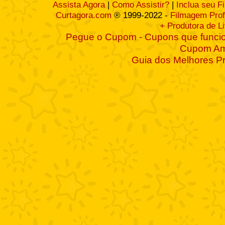
Assista Agora
|
Como Assistir?
|
Inclua seu F
Curtagora.com
® 1999-2022 -
Filmagem Prof
+ Produtora de L
Pegue o Cupom - Cupons que funcio
Cupom A
Guia dos Melhores P