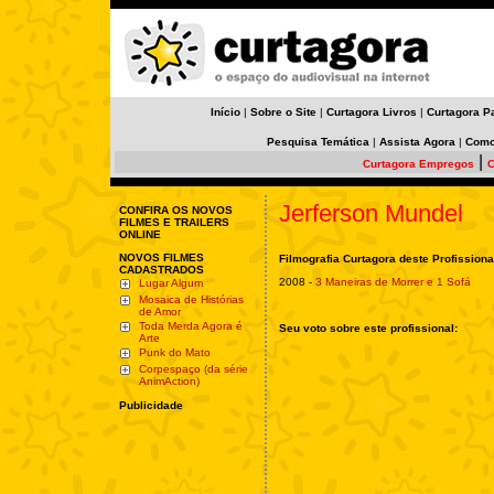
Início
|
Sobre o Site
|
Curtagora Livros
|
Curtagora P
Pesquisa Temática
|
Assista Agora
|
Como
|
Curtagora Empregos
C
Jerferson Mundel
CONFIRA OS NOVOS
FILMES E TRAILERS
ONLINE
NOVOS FILMES
Filmografia Curtagora deste Profissiona
CADASTRADOS
2008 -
3 Maneiras de Morrer e 1 Sofá
Lugar Algum
Mosaica de Histórias
de Amor
Toda Merda Agora é
Seu voto sobre este profissional:
Arte
Punk do Mato
Corpespaço (da série
AnimAction)
Publicidade