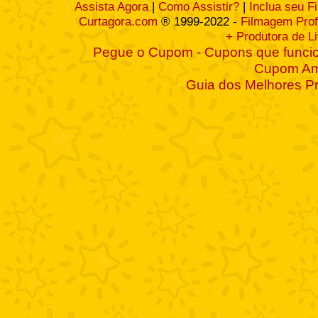
Assista Agora
|
Como Assistir?
|
Inclua seu F
Curtagora.com
® 1999-2022 -
Filmagem Prof
+ Produtora de L
Pegue o Cupom - Cupons que funcio
Cupom A
Guia dos Melhores P