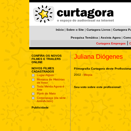
Início
|
Sobre o Site
|
Curtagora Livros
|
Curtagora P
Pesquisa Temática
|
Assista Agora
|
Como
|
Curtagora Empregos
C
Juliana Diógenes
CONFIRA OS NOVOS
FILMES E TRAILERS
ONLINE
NOVOS FILMES
Filmografia Curtagora deste Profissiona
CADASTRADOS
2002 -
Miopia
Lugar Algum
Mosaica de Histórias
de Amor
Toda Merda Agora é
Seu voto sobre este profissional:
Arte
Punk do Mato
Corpespaço (da série
AnimAction)
Publicidade