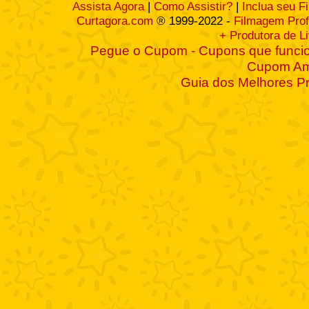
Assista Agora
|
Como Assistir?
|
Inclua seu F
Curtagora.com
® 1999-2022 -
Filmagem Prof
+ Produtora de L
Pegue o Cupom - Cupons que funcio
Cupom A
Guia dos Melhores P