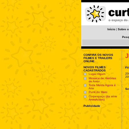
Início
|
Sobre o
Pesq
J
CONFIRA OS NOVOS
FILMES E TRAILERS
ONLINE
NOVOS FILMES
Fi
CADASTRADOS
20
Lugar Algum
20
Mosaica de Histórias
de Amor
Toda Merda Agora é
Arte
Se
Punk do Mato
Corpespaço (da série
AnimAction)
Publicidade