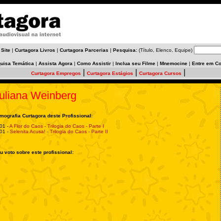
 Site
|
Curtagora Livros
|
Curtagora Parcerias
|
Pesquisa:
(Título, Elenco, Equipe)
uisa Temática
|
Assista Agora
|
Como Assistir
|
Inclua seu Filme
|
Mnemocine
|
Entre em Co
|
|
|
Curtagora Empregos
Curtagora Estágios
Curtagora Cursos
uliana Weinberg
lmografia Curtagora deste Profissional
:
01 -
A Flor do Caos - Trilogia do Caos - Parte I
01 -
Selenita Acusa! - Trilogia do Caos - Parte II
u voto sobre este profissional: