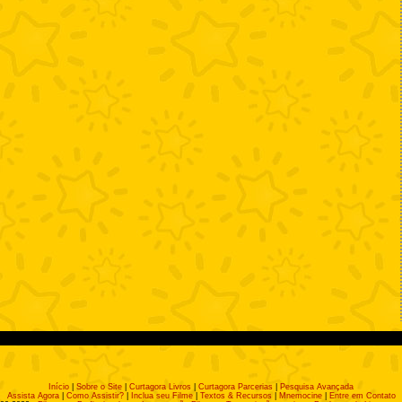
Início
|
Sobre o Site
|
Curtagora Livros
|
Curtagora Parcerias
|
Pesquisa Avançada
Assista Agora
|
Como Assistir?
|
Inclua seu Filme
|
Textos & Recursos
|
Mnemocine
|
Entre em Contato