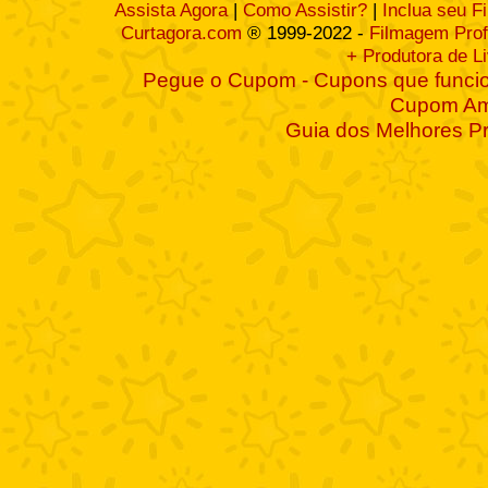
Assista Agora
|
Como Assistir?
|
Inclua seu F
Curtagora.com
® 1999-2022 -
Filmagem Prof
+ Produtora de L
Pegue o Cupom - Cupons que funcio
Cupom A
Guia dos Melhores P