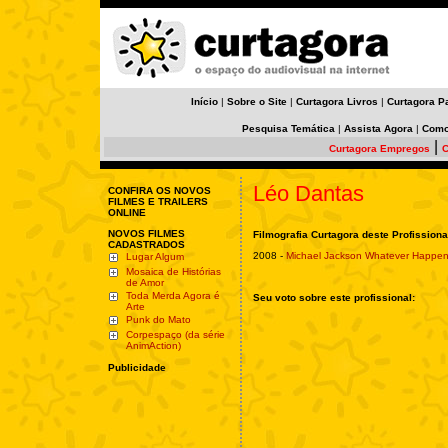
Início
|
Sobre o Site
|
Curtagora Livros
|
Curtagora P
Pesquisa Temática
|
Assista Agora
|
Como
|
Curtagora Empregos
C
Léo Dantas
CONFIRA OS NOVOS
FILMES E TRAILERS
ONLINE
NOVOS FILMES
Filmografia Curtagora deste Profissiona
CADASTRADOS
2008 -
Michael Jackson Whatever Happe
Lugar Algum
Mosaica de Histórias
de Amor
Toda Merda Agora é
Seu voto sobre este profissional:
Arte
Punk do Mato
Corpespaço (da série
AnimAction)
Publicidade