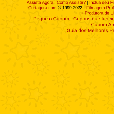
Assista Agora
|
Como Assistir?
|
Inclua seu F
Curtagora.com
® 1999-2022 -
Filmagem Prof
+ Produtora de L
Pegue o Cupom - Cupons que funcio
Cupom A
Guia dos Melhores P