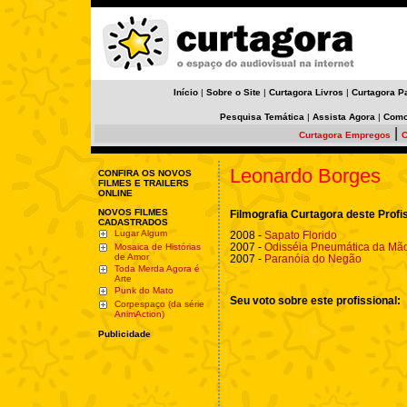
Início
|
Sobre o Site
|
Curtagora Livros
|
Curtagora P
Pesquisa Temática
|
Assista Agora
|
Como
|
Curtagora Empregos
C
Leonardo Borges
CONFIRA OS NOVOS
FILMES E TRAILERS
ONLINE
NOVOS FILMES
Filmografia Curtagora deste Profi
CADASTRADOS
Lugar Algum
2008 -
Sapato Florido
2007 -
Odisséia Pneumática da Mã
Mosaica de Histórias
de Amor
2007 -
Paranóia do Negão
Toda Merda Agora é
Arte
Punk do Mato
Seu voto sobre este profissional:
Corpespaço (da série
AnimAction)
Publicidade