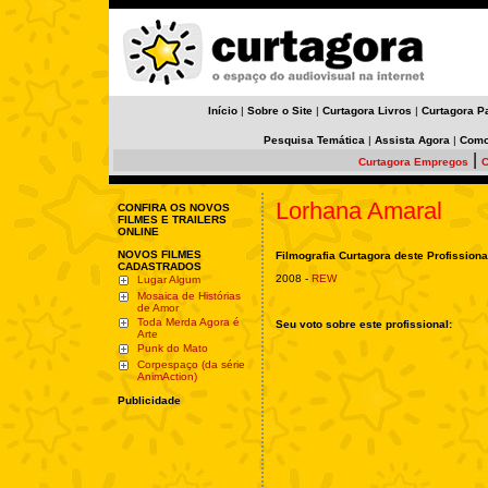
Início
|
Sobre o Site
|
Curtagora Livros
|
Curtagora P
Pesquisa Temática
|
Assista Agora
|
Como
|
Curtagora Empregos
C
Lorhana Amaral
CONFIRA OS NOVOS
FILMES E TRAILERS
ONLINE
NOVOS FILMES
Filmografia Curtagora deste Profissiona
CADASTRADOS
2008 -
REW
Lugar Algum
Mosaica de Histórias
de Amor
Toda Merda Agora é
Seu voto sobre este profissional:
Arte
Punk do Mato
Corpespaço (da série
AnimAction)
Publicidade