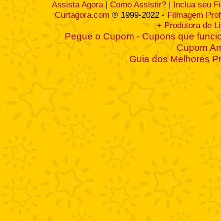
Assista Agora
|
Como Assistir?
|
Inclua seu F
Curtagora.com
® 1999-2022 -
Filmagem Prof
+ Produtora de L
Pegue o Cupom - Cupons que funcio
Cupom A
Guia dos Melhores P