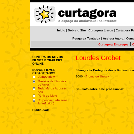
Início
|
Sobre o Site
|
Curtagora Livros
|
Curtagora P
Pesquisa Temática
|
Assista Agora
|
Como
|
Curtagora Empregos
C
Lourdes Grobet
CONFIRA OS NOVOS
FILMES E TRAILERS
ONLINE
NOVOS FILMES
Filmografia Curtagora deste Profissiona
CADASTRADOS
2000 -
Prometeo Unisex
Lugar Algum
Mosaica de Histórias
de Amor
Toda Merda Agora é
Seu voto sobre este profissional:
Arte
Punk do Mato
Corpespaço (da série
AnimAction)
Publicidade