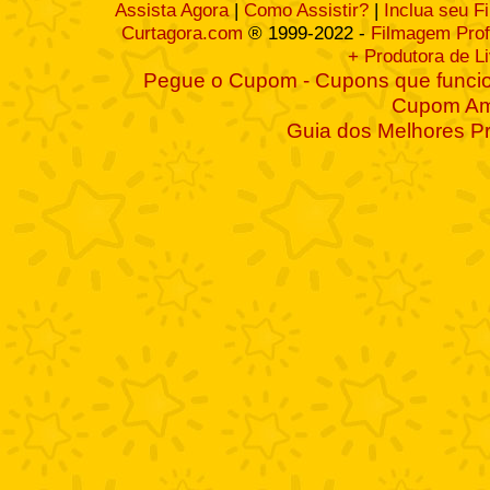
Assista Agora
|
Como Assistir?
|
Inclua seu F
Curtagora.com
® 1999-2022 -
Filmagem Prof
+ Produtora de L
Pegue o Cupom - Cupons que funcio
Cupom A
Guia dos Melhores P