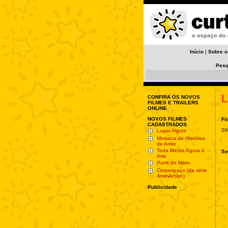
Início
|
Sobre o
Pesq
L
CONFIRA OS NOVOS
FILMES E TRAILERS
ONLINE
NOVOS FILMES
Fi
CADASTRADOS
20
Lugar Algum
Mosaica de Histórias
de Amor
Toda Merda Agora é
Se
Arte
Punk do Mato
Corpespaço (da série
AnimAction)
Publicidade