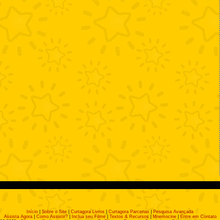
Início
|
Sobre o Site
|
Curtagora Livros
|
Curtagora Parcerias
|
Pesquisa Avançada
Assista Agora
|
Como Assistir?
|
Inclua seu Filme
|
Textos & Recursos
|
Mnemocine
|
Entre em Contato