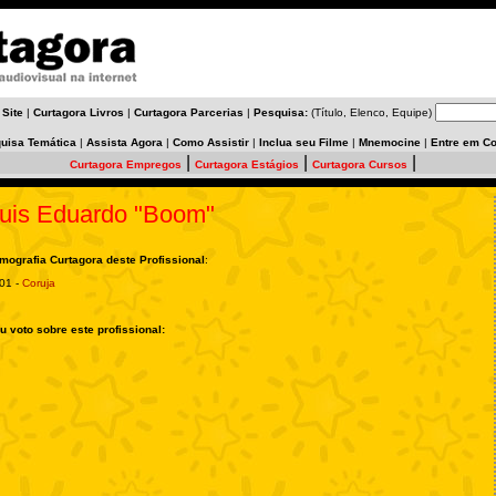
 Site
|
Curtagora Livros
|
Curtagora Parcerias
|
Pesquisa:
(Título, Elenco, Equipe)
uisa Temática
|
Assista Agora
|
Como Assistir
|
Inclua seu Filme
|
Mnemocine
|
Entre em Co
|
|
|
Curtagora Empregos
Curtagora Estágios
Curtagora Cursos
uis Eduardo "Boom"
lmografia Curtagora deste Profissional
:
01 -
Coruja
u voto sobre este profissional: