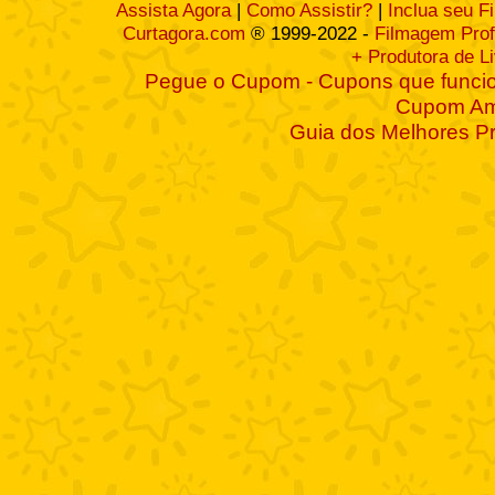
Assista Agora
|
Como Assistir?
|
Inclua seu F
Curtagora.com
® 1999-2022 -
Filmagem Prof
+ Produtora de L
Pegue o Cupom - Cupons que funcio
Cupom A
Guia dos Melhores P