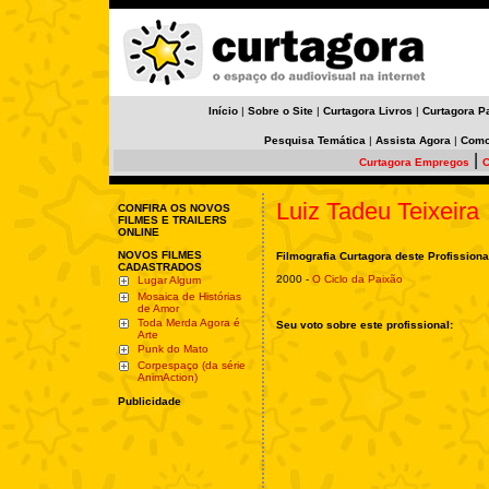
Início
|
Sobre o Site
|
Curtagora Livros
|
Curtagora P
Pesquisa Temática
|
Assista Agora
|
Como
|
Curtagora Empregos
C
Luiz Tadeu Teixeira
CONFIRA OS NOVOS
FILMES E TRAILERS
ONLINE
NOVOS FILMES
Filmografia Curtagora deste Profissiona
CADASTRADOS
2000 -
O Ciclo da Paixão
Lugar Algum
Mosaica de Histórias
de Amor
Toda Merda Agora é
Seu voto sobre este profissional:
Arte
Punk do Mato
Corpespaço (da série
AnimAction)
Publicidade