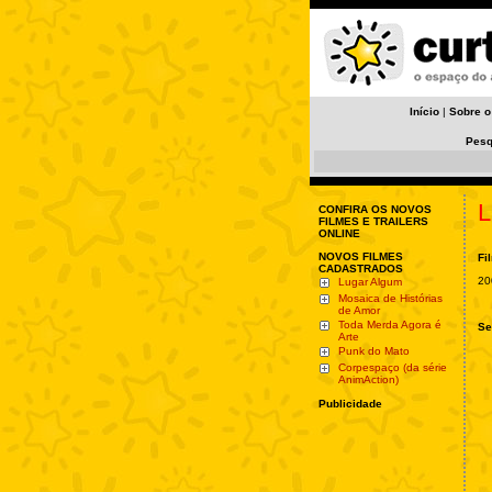
Início
|
Sobre o
Pesq
L
CONFIRA OS NOVOS
FILMES E TRAILERS
ONLINE
NOVOS FILMES
Fi
CADASTRADOS
20
Lugar Algum
Mosaica de Histórias
de Amor
Toda Merda Agora é
Se
Arte
Punk do Mato
Corpespaço (da série
AnimAction)
Publicidade