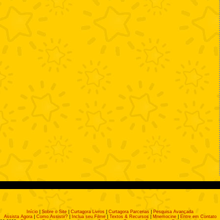
Início
|
Sobre o Site
|
Curtagora Livros
|
Curtagora Parcerias
|
Pesquisa Avançada
Assista Agora
|
Como Assistir?
|
Inclua seu Filme
|
Textos & Recursos
|
Mnemocine
|
Entre em Contato