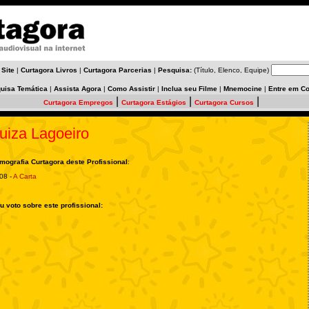
 Site
|
Curtagora Livros
|
Curtagora Parcerias
|
Pesquisa:
(Título, Elenco, Equipe)
uisa Temática
|
Assista Agora
|
Como Assistir
|
Inclua seu Filme
|
Mnemocine
|
Entre em Co
|
|
|
Curtagora Empregos
Curtagora Estágios
Curtagora Cursos
uiza Lagoeiro
lmografia Curtagora deste Profissional
:
08 -
A Carta
u voto sobre este profissional: