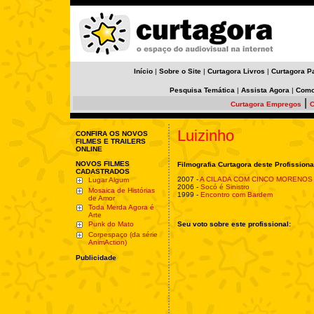
Início
|
Sobre o Site
|
Curtagora Livros
|
Curtagora P
Pesquisa Temática
|
Assista Agora
|
Como
|
Curtagora Empregos
C
Luizinho
CONFIRA OS NOVOS
FILMES E TRAILERS
ONLINE
NOVOS FILMES
Filmografia Curtagora deste Profissiona
CADASTRADOS
2007 -
A CILADA COM CINCO MORENOS
Lugar Algum
2006 -
Socó é Sinistro
Mosaica de Histórias
1999 -
Encontro com Bardem
de Amor
Toda Merda Agora é
Arte
Punk do Mato
Seu voto sobre este profissional:
Corpespaço (da série
AnimAction)
Publicidade