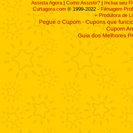
Assista Agora
|
Como Assistir?
|
Inclua seu F
Curtagora.com
® 1999-2022 -
Filmagem Prof
+ Produtora de L
Pegue o Cupom - Cupons que funcio
Cupom A
Guia dos Melhores P