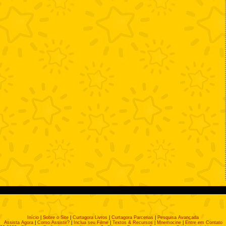
Início
|
Sobre o Site
|
Curtagora Livros
|
Curtagora Parcerias
|
Pesquisa Avançada
Assista Agora
|
Como Assistir?
|
Inclua seu Filme
|
Textos & Recursos
|
Mnemocine
|
Entre em Contato