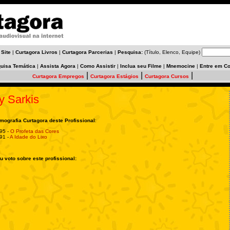
 Site
|
Curtagora Livros
|
Curtagora Parcerias
|
Pesquisa:
(Título, Elenco, Equipe)
uisa Temática
|
Assista Agora
|
Como Assistir
|
Inclua seu Filme
|
Mnemocine
|
Entre em Co
|
|
|
Curtagora Empregos
Curtagora Estágios
Curtagora Cursos
y Sarkis
lmografia Curtagora deste Profissional
:
95 -
O Profeta das Cores
91 -
A Idade do Lixo
u voto sobre este profissional: