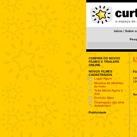
Início
|
Sobre o
Pesq
L
CONFIRA OS NOVOS
FILMES E TRAILERS
ONLINE
NOVOS FILMES
Fi
CADASTRADOS
19
Lugar Algum
19
Mosaica de Histórias
de Amor
Toda Merda Agora é
Arte
Se
Punk do Mato
Corpespaço (da série
AnimAction)
Publicidade