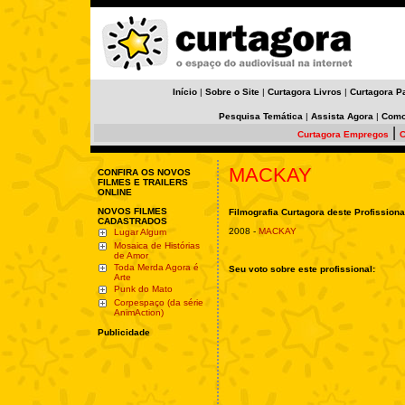
Início
|
Sobre o Site
|
Curtagora Livros
|
Curtagora P
Pesquisa Temática
|
Assista Agora
|
Como
|
Curtagora Empregos
C
MACKAY
CONFIRA OS NOVOS
FILMES E TRAILERS
ONLINE
NOVOS FILMES
Filmografia Curtagora deste Profissiona
CADASTRADOS
2008 -
MACKAY
Lugar Algum
Mosaica de Histórias
de Amor
Toda Merda Agora é
Seu voto sobre este profissional:
Arte
Punk do Mato
Corpespaço (da série
AnimAction)
Publicidade