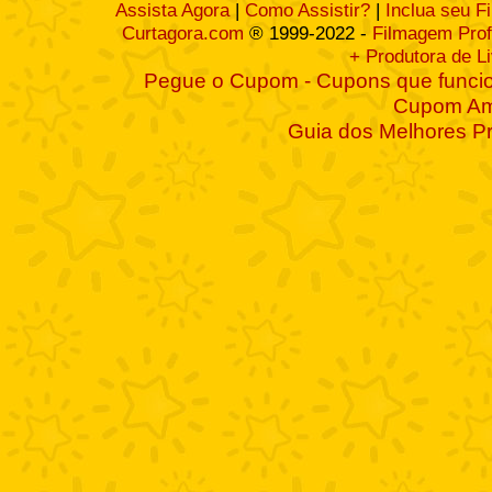
Assista Agora
|
Como Assistir?
|
Inclua seu F
Curtagora.com
® 1999-2022 -
Filmagem Prof
+ Produtora de L
Pegue o Cupom - Cupons que funcio
Cupom A
Guia dos Melhores P