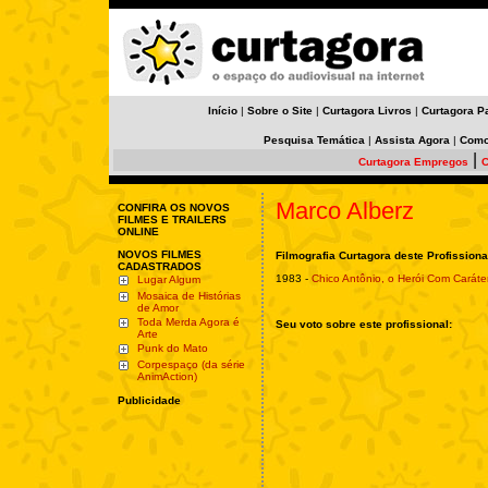
Início
|
Sobre o Site
|
Curtagora Livros
|
Curtagora P
Pesquisa Temática
|
Assista Agora
|
Como
|
Curtagora Empregos
C
Marco Alberz
CONFIRA OS NOVOS
FILMES E TRAILERS
ONLINE
NOVOS FILMES
Filmografia Curtagora deste Profissiona
CADASTRADOS
1983 -
Chico Antônio, o Herói Com Caráte
Lugar Algum
Mosaica de Histórias
de Amor
Toda Merda Agora é
Seu voto sobre este profissional:
Arte
Punk do Mato
Corpespaço (da série
AnimAction)
Publicidade