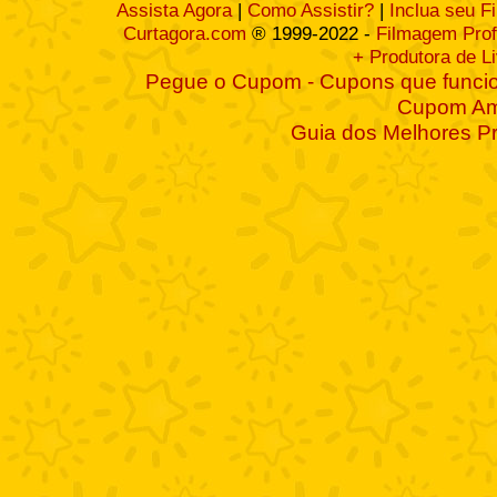
Assista Agora
|
Como Assistir?
|
Inclua seu F
Curtagora.com
® 1999-2022 -
Filmagem Prof
+ Produtora de L
Pegue o Cupom - Cupons que funcio
Cupom A
Guia dos Melhores P