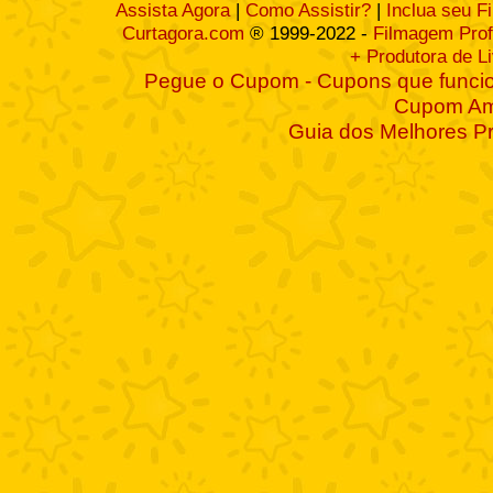
Assista Agora
|
Como Assistir?
|
Inclua seu F
Curtagora.com
® 1999-2022 -
Filmagem Prof
+ Produtora de L
Pegue o Cupom - Cupons que funcio
Cupom A
Guia dos Melhores P