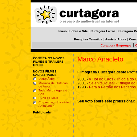
Início
|
Sobre o Site
|
Curtagora Livros
|
Curtagora P
Pesquisa Temática
|
Assista Agora
|
Como
|
Curtagora Empregos
C
Marco Anacleto
CONFIRA OS NOVOS
FILMES E TRAILERS
ONLINE
NOVOS FILMES
Filmografia Curtagora deste Profi
CADASTRADOS
Lugar Algum
2001 -
A Flor do Caos - Trilogia do C
2001 -
Selenita Acusa! - Trilogia do 
Mosaica de Histórias
de Amor
1993 -
Para o Perdão dos Pecados
Toda Merda Agora é
Arte
Punk do Mato
Seu voto sobre este profissional:
Corpespaço (da série
AnimAction)
Publicidade