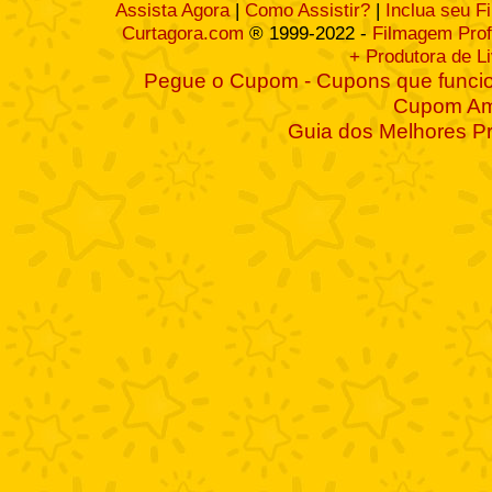
Assista Agora
|
Como Assistir?
|
Inclua seu F
Curtagora.com
® 1999-2022 -
Filmagem Prof
+ Produtora de L
Pegue o Cupom - Cupons que funcio
Cupom A
Guia dos Melhores P