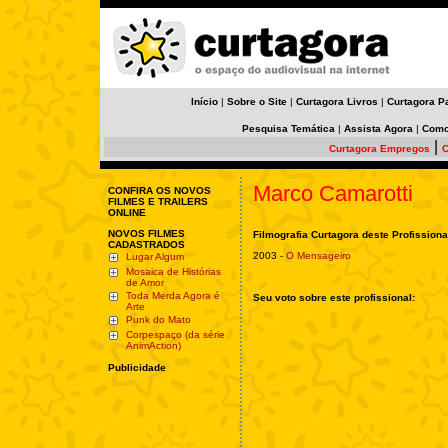
Início
|
Sobre o Site
|
Curtagora Livros
|
Curtagora P
Pesquisa Temática
|
Assista Agora
|
Como
|
Curtagora Empregos
C
Marco Camarotti
CONFIRA OS NOVOS
FILMES E TRAILERS
ONLINE
NOVOS FILMES
Filmografia Curtagora deste Profissiona
CADASTRADOS
2003 -
O Mensageiro
Lugar Algum
Mosaica de Histórias
de Amor
Toda Merda Agora é
Seu voto sobre este profissional:
Arte
Punk do Mato
Corpespaço (da série
AnimAction)
Publicidade