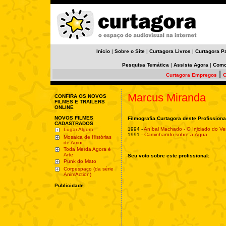
Início
|
Sobre o Site
|
Curtagora Livros
|
Curtagora P
Pesquisa Temática
|
Assista Agora
|
Como
|
Curtagora Empregos
C
Marcus Miranda
CONFIRA OS NOVOS
FILMES E TRAILERS
ONLINE
NOVOS FILMES
Filmografia Curtagora deste Profissiona
CADASTRADOS
1994 -
Aníbal Machado - O Iniciado do Ve
Lugar Algum
1991 -
Caminhando sobre a Água
Mosaica de Histórias
de Amor
Toda Merda Agora é
Arte
Seu voto sobre este profissional:
Punk do Mato
Corpespaço (da série
AnimAction)
Publicidade