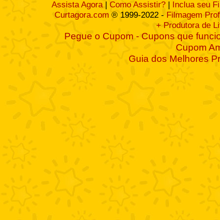
Assista Agora
|
Como Assistir?
|
Inclua seu F
Curtagora.com
® 1999-2022 -
Filmagem Prof
+ Produtora de L
Pegue o Cupom - Cupons que funcio
Cupom A
Guia dos Melhores P